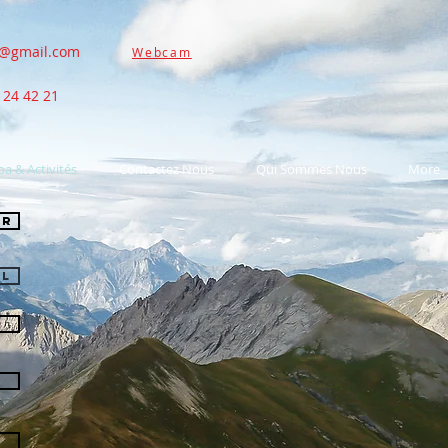
l@gmail.com
Webcam
2 24 42 21
pa & Activités
Contactez Nous
Qui Sommes Nous
More
er
el