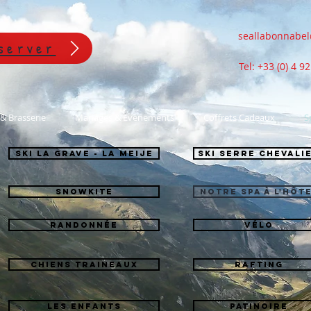
seallabonnabe
server
Tel: +33 (0) 4 9
& Brasserie
Mariages & Evenements
Coffrets Cadeaux
S
Ski La Grave - La Meije
Ski Serre Chevali
SnowKite
Notre Spa à L'hôt
Randonnée
Vélo
Chiens Traineaux
Rafting
Les Enfants
Patinoire