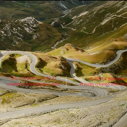
TEL:
+33 (0)4 92 24 42 21
© 2019 K Bonnabel
seallabonnabel@gmail.com
Proudly created with
Wix